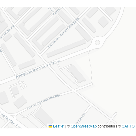
Leaflet
|
©
OpenStreetMap
contributors ©
CARTO