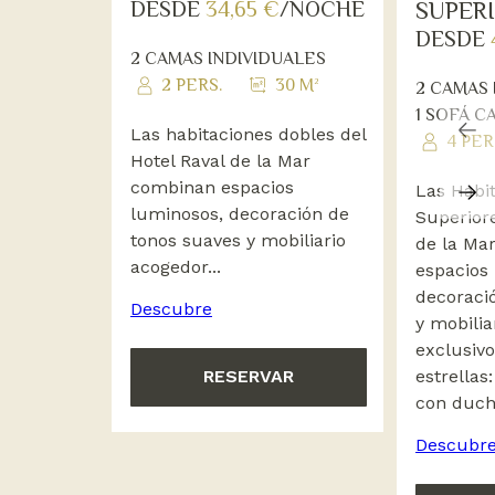
DESDE
34,65 €
/NOCHE
SUPER
DESDE
2 CAMAS INDIVIDUALES
2 PERS.
30 M²
2 CAMAS 
1 SOFÁ C
Las habitaciones dobles del
4 PER
Hotel Raval de la Mar
combinan espacios
Las Habi
luminosos, decoración de
Superiore
tonos suaves y mobiliario
de la Ma
acogedor...
espacios
decoraci
Descubre
y mobilia
exclusivo
estrellas
RESERVAR
con ducha
Descubr