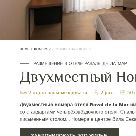
HOME
/
НОМЕРА
/
ДВУХМЕСТНЫЙ НОМЕР
РАЗМЕЩЕНИЕ В ОТЕЛЕ РАВАЛЬ-ДЕ-ЛА-МАР
Двухместный Но
2 односпальные кровати
2 pax.
30 
Двухместные номера отеля Raval de la Mar
им
со стандартами четырёхзвёздочного отеля. Спальн
письменным столом... Номера в центре Вила Сека
ЗАБРОНИРОВАТЬ ЭТО ЖИЛЬЕ