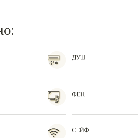
но:
ДУШ
ФЕН
СЕЙФ