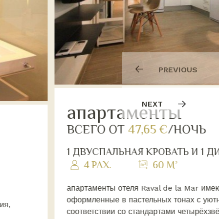
PREVIOUS
NEXT
апартаменты
ВСЕГО ОТ
47,65 €
/НОЧЬ
1 ДВУСПАЛЬНАЯ КРОВАТЬ И 1 
4 PAX.
60 M²
апартаменты отеля Raval de la Mar име
оформленные в пастельных тонах с уютн
ия,
соответствии со стандартами четырёхзвё